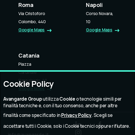
Roma
Napoli
Via Cristoforo
Corso Novara,
Colombo, 440
10
Google Maps
Google Maps
Catania
Piazza
Cardinale
Pappalardo, 23
Cookie Policy
Google Maps
Avangarde Group
utilizza
Cookie
o tecnologie simili per
finalità tecniche e, con il tuo consenso, anche per altre
finalità come specificato in
Privacy Policy
. Scegli se
accettare tutti i Cookie, solo i Cookie tecnici oppure rifiutare.
Email:
info@avangarde.it